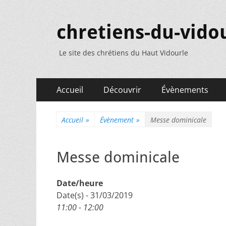
chretiens-du-vidou
Le site des chrétiens du Haut Vidourle
Menu
Aller
Accueil
Découvrir
Évènements
au
principal
contenu
Accueil
»
Évènement
»
Messe dominicale
Messe dominicale
Date/heure
Date(s) - 31/03/2019
11:00 - 12:00