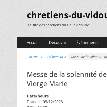
chretiens-du-vidou
Le site des chrétiens du Haut Vidourle
Menu
Aller
Accueil
Découvrir
Évènements
au
principal
contenu
Accueil
»
Évènement
»
Messe de la solennité d
Messe de la solennité d
Vierge Marie
Date/heure
Date(s) - 08/12/2023