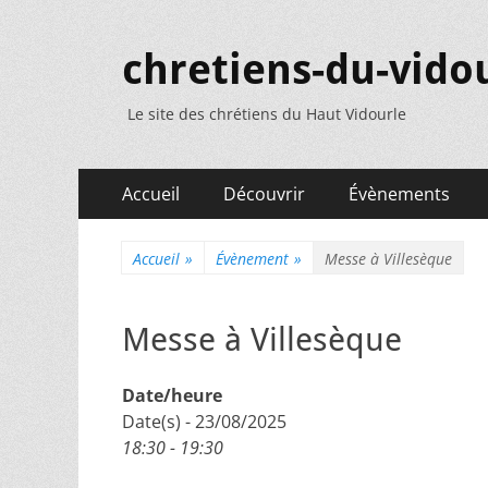
chretiens-du-vidou
Le site des chrétiens du Haut Vidourle
Menu
Aller
Accueil
Découvrir
Évènements
au
principal
contenu
Accueil
»
Évènement
»
Messe à Villesèque
Messe à Villesèque
Date/heure
Date(s) - 23/08/2025
18:30 - 19:30