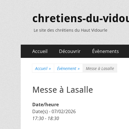
chretiens-du-vidou
Le site des chrétiens du Haut Vidourle
Menu
Aller
Accueil
Découvrir
Évènements
au
principal
contenu
Accueil
»
Évènement
»
Messe à Lasalle
Messe à Lasalle
Date/heure
Date(s) - 07/02/2026
17:30 - 18:30