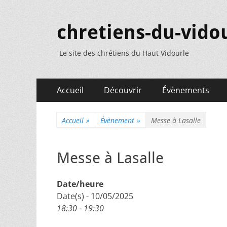
chretiens-du-vidou
Le site des chrétiens du Haut Vidourle
Menu
Aller
Accueil
Découvrir
Évènements
au
principal
contenu
Accueil
»
Évènement
»
Messe à Lasalle
Messe à Lasalle
Date/heure
Date(s) - 10/05/2025
18:30 - 19:30