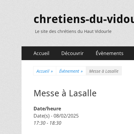
chretiens-du-vidou
Le site des chrétiens du Haut Vidourle
Menu
Aller
Accueil
Découvrir
Évènements
au
principal
contenu
Accueil
»
Évènement
»
Messe à Lasalle
Messe à Lasalle
Date/heure
Date(s) - 08/02/2025
17:30 - 18:30