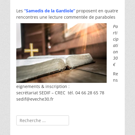
Les
“Samedis de la Gardiole”
proposent en quatre
rencontres une lecture commentée de paraboles
Pa
rti
cip
ati
on
30
€
Re
ns
eignements & inscription :
secrétariat SEDIF – CREC tél. 04 66 28 65 78
sedif@eveche30.fr
Rechercher :