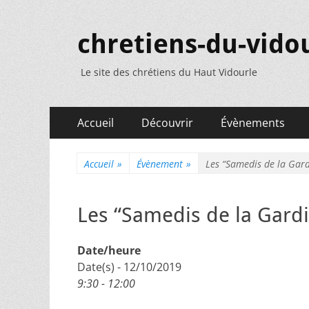
chretiens-du-vidou
Le site des chrétiens du Haut Vidourle
Menu
Aller
Accueil
Découvrir
Évènements
au
principal
contenu
Accueil
»
Évènement
»
Les “Samedis de la Gard
Les “Samedis de la Gardi
Date/heure
Date(s) - 12/10/2019
9:30 - 12:00