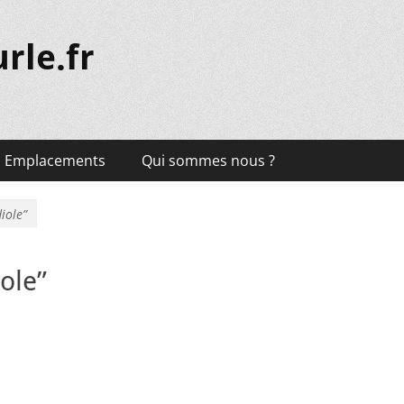
rle.fr
Emplacements
Qui sommes nous ?
iole”
ole”