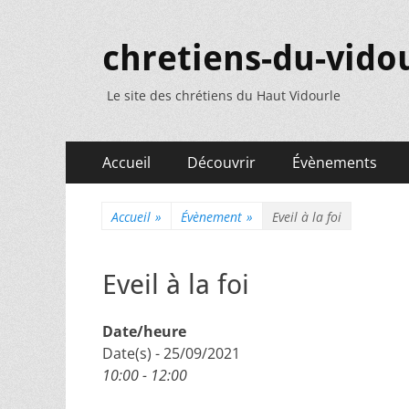
chretiens-du-vidou
Le site des chrétiens du Haut Vidourle
Menu
Aller
Accueil
Découvrir
Évènements
au
principal
contenu
Accueil
»
Évènement
»
Eveil à la foi
Eveil à la foi
Date/heure
Date(s) - 25/09/2021
10:00 - 12:00