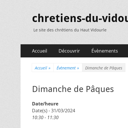
chretiens-du-vidou
Le site des chrétiens du Haut Vidourle
Menu
Aller
Accueil
Découvrir
Évènements
au
principal
contenu
Accueil
»
Évènement
»
Dimanche de Pâques
Dimanche de Pâques
Date/heure
Date(s) - 31/03/2024
10:30 - 11:30