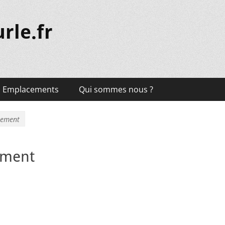
rle.fr
Emplacements
Qui sommes nous ?
rement
ement