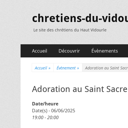
chretiens-du-vidou
Le site des chrétiens du Haut Vidourle
Menu
Aller
Accueil
Découvrir
Évènements
au
principal
contenu
Accueil
»
Évènement
»
Adoration au Saint Sac
Adoration au Saint Sacr
Date/heure
Date(s) - 06/06/2025
19:00 - 20:00