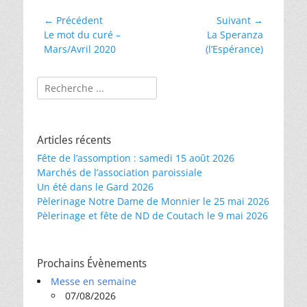
Navigation
← Précédent
Suivant →
Article
Article
Le mot du curé –
La Speranza
de
précédent :
suivant :
Mars/Avril 2020
(l’Espérance)
l’article
Rechercher :
Articles récents
Fête de l’assomption : samedi 15 août 2026
Marchés de l’association paroissiale
Un été dans le Gard 2026
Pèlerinage Notre Dame de Monnier le 25 mai 2026
Pèlerinage et fête de ND de Coutach le 9 mai 2026
Prochains Évènements
Messe en semaine
07/08/2026