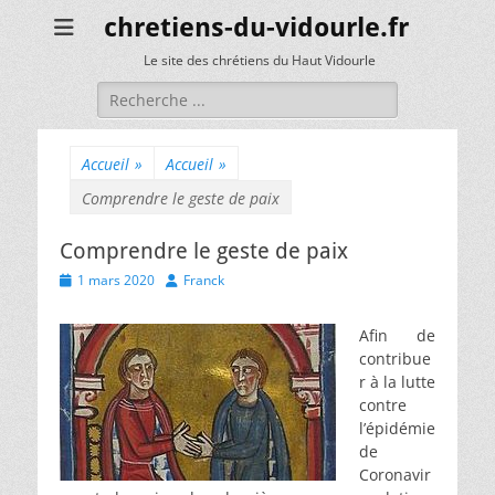
chretiens-du-vidourle.fr
Le site des chrétiens du Haut Vidourle
Rechercher :
Accueil
»
Accueil
»
Comprendre le geste de paix
Comprendre le geste de paix
Posted
Author
1 mars 2020
Franck
on
Afin de
contribue
r à la lutte
contre
l’épidémie
de
Coronavir