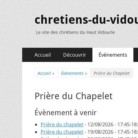
chretiens-du-vidou
Le site des chrétiens du Haut Vidourle
Menu
Aller
Accueil
Découvrir
Évènements
au
principal
contenu
Accueil
»
Évènements
»
Prière du Chapelet
Prière du Chapelet
Évènement à venir
Prière du chapelet
- 12/08/2026 - 17:45-18
Prière du chapelet
- 19/08/2026 - 17:45-18