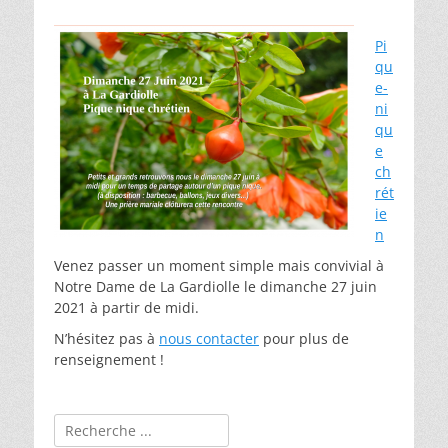
Pi
qu
e-
ni
qu
e
ch
rét
ie
n
Venez passer un moment simple mais convivial à
Notre Dame de La Gardiolle le dimanche 27 juin
2021 à partir de midi.
N’hésitez pas à
nous contacter
pour plus de
renseignement !
Rechercher :