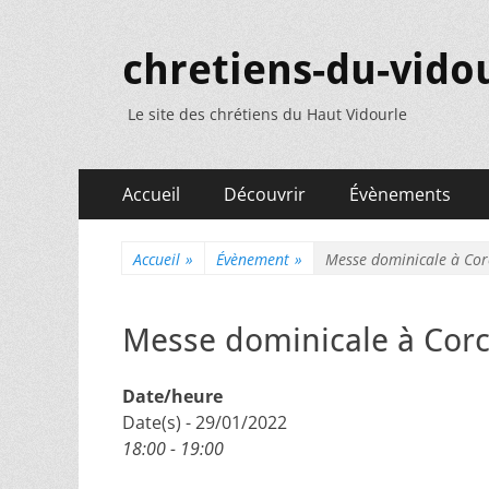
chretiens-du-vidou
Le site des chrétiens du Haut Vidourle
Menu
Aller
Accueil
Découvrir
Évènements
au
principal
contenu
Accueil
»
Évènement
»
Messe dominicale à Co
Messe dominicale à Cor
Date/heure
Date(s) - 29/01/2022
18:00 - 19:00