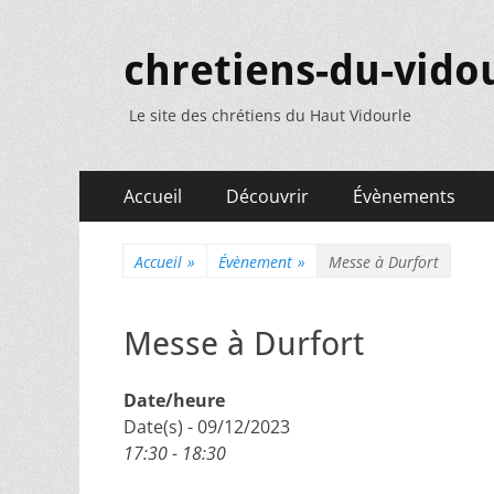
chretiens-du-vidou
Le site des chrétiens du Haut Vidourle
Menu
Aller
Accueil
Découvrir
Évènements
au
principal
contenu
Accueil
»
Évènement
»
Messe à Durfort
Messe à Durfort
Date/heure
Date(s) - 09/12/2023
17:30 - 18:30