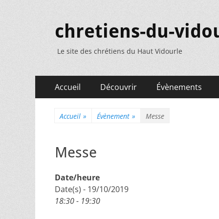
chretiens-du-vidou
Le site des chrétiens du Haut Vidourle
Menu
Aller
Accueil
Découvrir
Évènements
au
principal
contenu
Accueil
»
Évènement
»
Messe
Messe
Date/heure
Date(s) - 19/10/2019
18:30 - 19:30