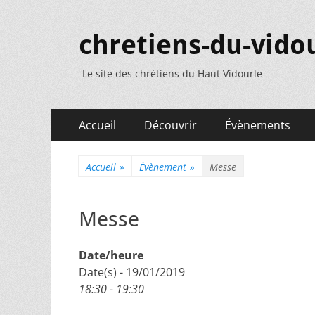
chretiens-du-vidou
Le site des chrétiens du Haut Vidourle
Menu
Aller
Accueil
Découvrir
Évènements
au
principal
contenu
Accueil
»
Évènement
»
Messe
Messe
Date/heure
Date(s) - 19/01/2019
18:30 - 19:30