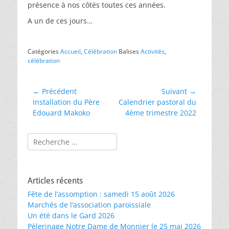
présence à nos côtés toutes ces années.
A un de ces jours…
Catégories
Accueil
,
Célébration
Balises
Activités
,
célébration
Navigation
← Précédent
Suivant →
Article
Article
Installation du Père
Calendrier pastoral du
de
précédent :
suivant :
Edouard Makoko
4ème trimestre 2022
l’article
Rechercher :
Articles récents
Fête de l’assomption : samedi 15 août 2026
Marchés de l’association paroissiale
Un été dans le Gard 2026
Pèlerinage Notre Dame de Monnier le 25 mai 2026