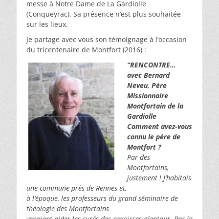
messe à Notre Dame de La Gardiolle
(Conqueyrac). Sa présence n’est plus souhaitée
sur les lieux.
Je partage avec vous son témoignage à l’occasion
du tricentenaire de Montfort (2016) :
“RENCONTRE…
avec Bernard
Neveu,
Père
Missionnaire
Montfortain de la
Gardiolle
Comment avez-vous
connu le père de
Montfort ?
Par des
Montfortains,
justement ! J’habitais
une commune près de Rennes et,
à l’époque, les professeurs du grand séminaire de
théologie des Montfortains
venaient aider les curés des paroisses alentour. Par la