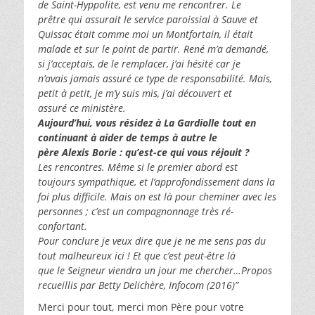
de Saint-Hyppolite, est venu me rencontrer. Le
prêtre qui assurait le service paroissial à Sauve et
Quissac était comme moi un Montfortain, il était
malade et sur le point de partir. René m’a demandé,
si j’acceptais, de le remplacer, j’ai hésité car je
n’avais jamais assuré ce type de responsabilité. Mais,
petit à petit, je m’y suis mis, j’ai découvert et
assuré ce ministère.
Aujourd’hui, vous résidez à La Gardiolle tout en
continuant à aider de temps à autre le
père Alexis Borie : qu’est-ce qui vous réjouit ?
Les rencontres. Même si le premier abord est
toujours sympathique, et l’approfondissement dans la
foi plus difficile. Mais on est là pour cheminer avec les
personnes ; c’est un compagnonnage très ré-
confortant.
Pour conclure je veux dire que je ne me sens pas du
tout malheureux ici ! Et que c’est peut-être là
que le Seigneur viendra un jour me chercher…
Propos
recueillis par Betty Delichère, Infocom (2016)”
Merci pour tout, merci mon Père pour votre