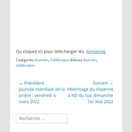
Ou cliquez ici pour télécharger les
Annonces
Catégories
Activités
,
Célébration
Balises
Activités
,
célébration
Navigation
← Précédent
Suivant →
Article
Article
Journée mondiale de la
Pèlerinage du doyenné
de
précédent :
suivant :
prière : vendredi 4
à ND du Suc dimanche
l’article
mars 2022
1er Mai 2022
Rechercher :