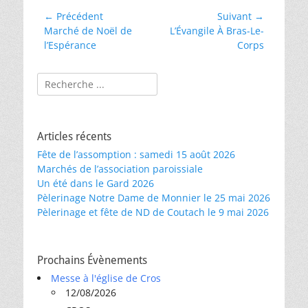
Navigation
← Précédent
Suivant →
Article
Article
Marché de Noël de
L’Évangile À Bras-Le-
de
précédent :
suivant :
l’Espérance
Corps
l’article
Rechercher :
Articles récents
Fête de l’assomption : samedi 15 août 2026
Marchés de l’association paroissiale
Un été dans le Gard 2026
Pèlerinage Notre Dame de Monnier le 25 mai 2026
Pèlerinage et fête de ND de Coutach le 9 mai 2026
Prochains Évènements
Messe à l'église de Cros
12/08/2026