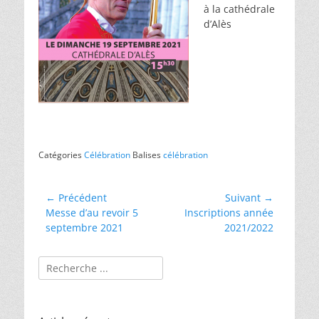
à la cathédrale
d’Alès
Catégories
Célébration
Balises
célébration
Navigation
← Précédent
Suivant →
Article
Article
Messe d’au revoir 5
Inscriptions année
de
précédent :
suivant :
septembre 2021
2021/2022
l’article
Rechercher :