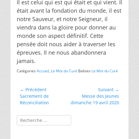
Il est celui qui est qui était et qui vient. Il
était avant la fondation du monde, il est
notre Sauveur, et notre Seigneur, il
viendra dans la gloire pour donner au
monde son aspect définitif. Cette
pensée doit nous aider à traverser les
épreuves. Il ne nous abandonnera
jamais.
Catégories
Accueil
,
Le Mot du Curé
Balises
Le Mot du Curé
Navigation
← Précédent
Suivant →
Article
Article
Sacrement de
Messe des Jeunes
de
précédent :
suivant :
Réconciliation
dimanche 19 avril 2020
l’article
Rechercher :