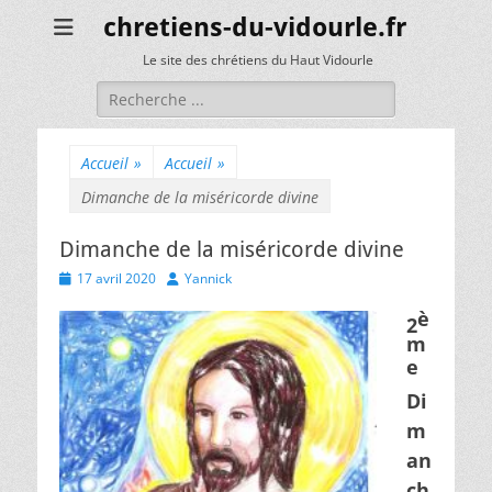
chretiens-du-vidourle.fr
Le site des chrétiens du Haut Vidourle
Rechercher :
Accueil
»
Accueil
»
Dimanche de la miséricorde divine
Dimanche de la miséricorde divine
Posted
Author
17 avril 2020
Yannick
on
è
2
m
e
Di
m
an
ch